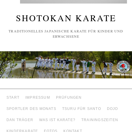
SHOTOKAN KARATE
TRADITIONELLES JAPANISCHE KARATE FÜR KINDER UND
ERWACHSENE
START
IMPRESSUM
PRÜFUNGEN
SPORTLER DES MONATS
TSURU FÜR SANTO
DOJO
DAN TRÄGER
WAS IST KARATE?
TRAININGSZEITEN
KINDERKARATE
FOTOS
KONTAKT