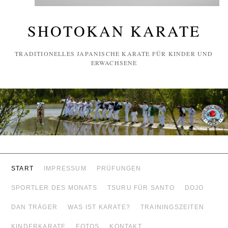
SHOTOKAN KARATE
TRADITIONELLES JAPANISCHE KARATE FÜR KINDER UND
ERWACHSENE
START
IMPRESSUM
PRÜFUNGEN
SPORTLER DES MONATS
TSURU FÜR SANTO
DOJO
DAN TRÄGER
WAS IST KARATE?
TRAININGSZEITEN
KINDERKARATE
FOTOS
KONTAKT