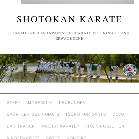
SHOTOKAN KARATE
TRADITIONELLES JAPANISCHE KARATE FÜR KINDER UND
ERWACHSENE
START
IMPRESSUM
PRÜFUNGEN
SPORTLER DES MONATS
TSURU FÜR SANTO
DOJO
DAN TRÄGER
WAS IST KARATE?
TRAININGSZEITEN
KINDERKARATE
FOTOS
KONTAKT