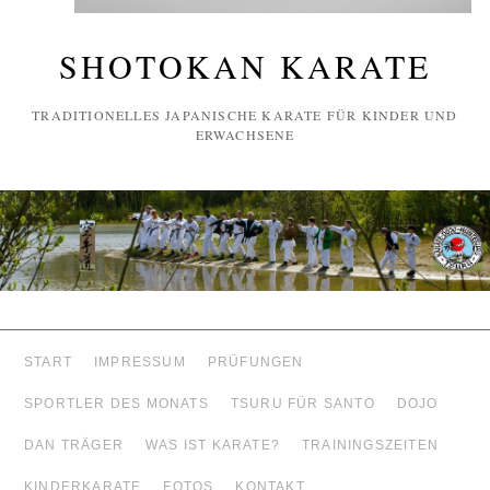
SHOTOKAN KARATE
TRADITIONELLES JAPANISCHE KARATE FÜR KINDER UND
ERWACHSENE
START
IMPRESSUM
PRÜFUNGEN
SPORTLER DES MONATS
TSURU FÜR SANTO
DOJO
DAN TRÄGER
WAS IST KARATE?
TRAININGSZEITEN
KINDERKARATE
FOTOS
KONTAKT