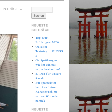
 EINTRÄGE
→
NEUESTE
BEITRÄGE
Top Gurt
Prüfungen 2026
Outdoor
Training….OUSSS
S
Gurtprüfungen
wieder einmal
super bestanden!
2. Dan für unsere
Sarah
Europameister
kehrt auf einen
Kurzbesuch zu
seinen Wurzeln
zurück
NEUESTE