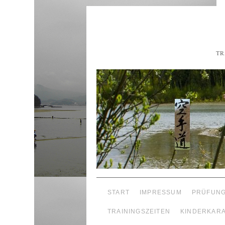
TR
START
IMPRESSUM
PRÜFUN
TRAININGSZEITEN
KINDERKAR