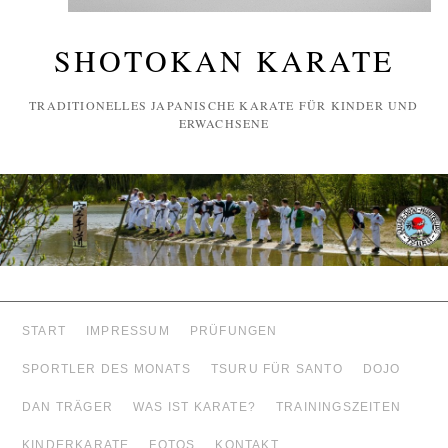
SHOTOKAN KARATE
TRADITIONELLES JAPANISCHE KARATE FÜR KINDER UND
ERWACHSENE
START
IMPRESSUM
PRÜFUNGEN
SPORTLER DES MONATS
TSURU FÜR SANTO
DOJO
DAN TRÄGER
WAS IST KARATE?
TRAININGSZEITEN
KINDERKARATE
FOTOS
KONTAKT