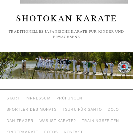
SHOTOKAN KARATE
TRADITIONELLES JAPANISCHE KARATE FÜR KINDER UND
ERWACHSENE
START
IMPRESSUM
PRÜFUNGEN
SPORTLER DES MONATS
TSURU FÜR SANTO
DOJO
DAN TRÄGER
WAS IST KARATE?
TRAININGSZEITEN
KINDERKARATE
FOTOS
KONTAKT